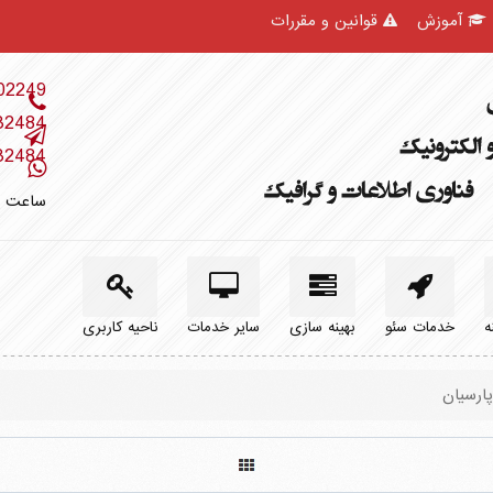
آموزش
قوانین و مقررات
902249
32484
32484
ساعت پاسخگویی از
ه
خدمات سئو
بهینه سازی
سایر خدمات
ناحیه کاربری
ارسیان