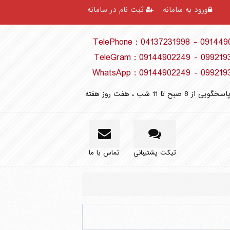
ورود به سامانه
ثبت نام در سامانه
TelePhone : 04137231998 - 09144
TeleGram : 09144902249 - 099219
WhatsApp : 09144902249 - 099219
 8 صبح تا 11 شب ، هفت روز هفته
تیکت پشتیبانی
تماس با ما